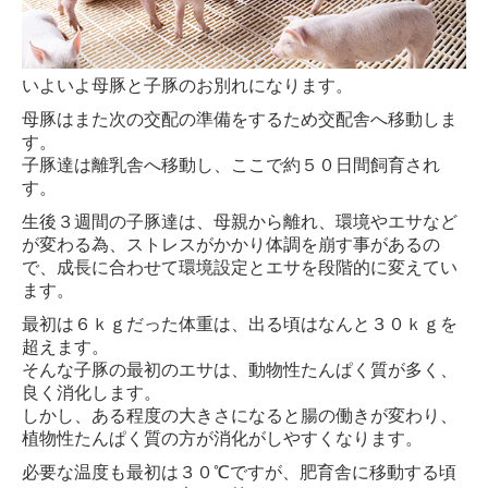
いよいよ母豚と子豚のお別れになります。
母豚はまた次の交配の準備をするため交配舎へ移動しま
す。
子豚達は離乳舎へ移動し、ここで約５０日間飼育され
す。
生後３週間の子豚達は、母親から離れ、環境やエサなど
が変わる為、ストレスがかかり体調を崩す事があるの
で、
成長に合わせて環境設定とエサを段階的に変えてい
ます。
最初は６ｋｇだった体重は、出る頃はなんと３０ｋｇを
超えます。
そんな子豚の最初のエサは、動物性たんぱく質が多く、
良く消化します。
しかし、ある程度の大きさになると
腸の働きが変わり、
植物性たんぱく質の方が消化がしやすくなります。
必要な温度も最初は３０℃ですが、肥育舎に移動する頃