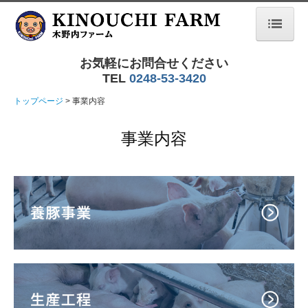
トップページ
お気軽にお問合せください
TEL
0248-53-3420
会社紹介
トップページ
事業内容
お知らせ
事業内容
匠のこころ豚
農場HACAPP・JGAP認証
販売しているお店
食べられるお店
事業内容
養豚事業