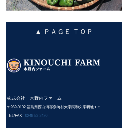
▲
ＰＡＧＥ ＴＯＰ
株式会社 木野内ファーム
〒969-0102 福島県西白河郡泉崎村大字関和久字明地１５
TEL/FAX
0248-53-3420